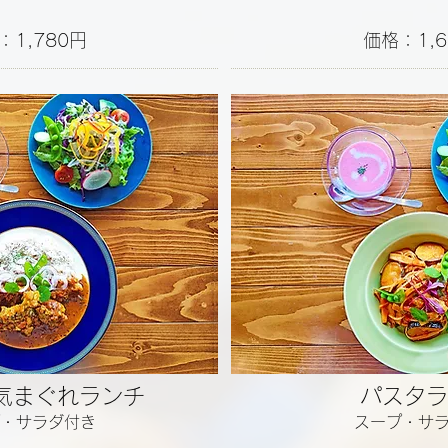
：1,780円
価格：1,6
ー気まぐれランチ
パスタラ
・サラダ付き
スープ・サ