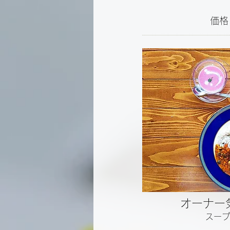
価格
​オーナ
スープ