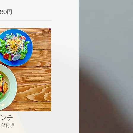
80円
ンチ
ラダ付き