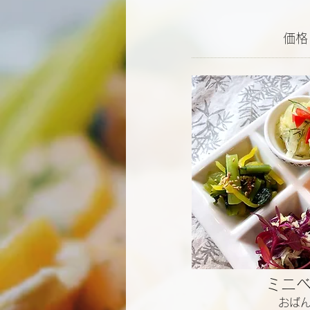
価格
ミニ
おば