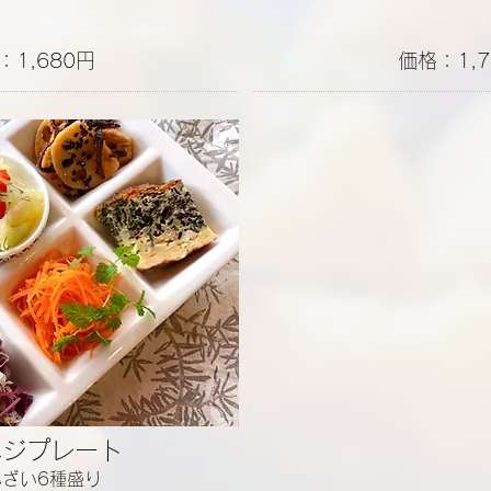
：1,680円
価格：1,7
ベジプレート
んざい6種盛り